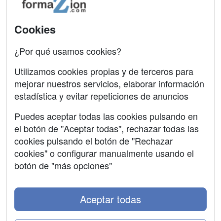
Acceso Usuarios
Carreras
Universitarias
Acceso Centros
Cookies
Oposiciones
¿Por qué usamos cookies?
SÍGUENOS EN:
Contactar
Utilizamos cookies propias y de terceros para
mejorar nuestros servicios, elaborar información
Confidencialidad
estadística y evitar repeticiones de anuncios
Aviso legal
Puedes aceptar todas las cookies pulsando en
Copyleft
el botón de "Aceptar todas", rechazar todas las
cookies pulsando el botón de "Rechazar
cookies" o configurar manualmente usando el
botón de "más opciones"
Grupo formazion:
Aceptar todas