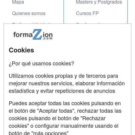
Mapa
Masters y Postgrados
Quienes somos
Cursos FP
Tarifas publicidad
Conferencias
Acceso Usuarios
Carreras
Universitarias
Acceso Centros
Cookies
Oposiciones
¿Por qué usamos cookies?
SÍGUENOS EN:
Contactar
Utilizamos cookies propias y de terceros para
mejorar nuestros servicios, elaborar información
Confidencialidad
estadística y evitar repeticiones de anuncios
Aviso legal
Puedes aceptar todas las cookies pulsando en
Copyleft
el botón de "Aceptar todas", rechazar todas las
cookies pulsando el botón de "Rechazar
cookies" o configurar manualmente usando el
botón de "más opciones"