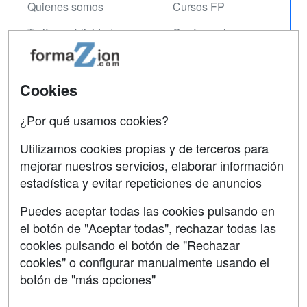
Quienes somos
Cursos FP
Tarifas publicidad
Conferencias
Acceso Usuarios
Carreras
Universitarias
Acceso Centros
Cookies
Oposiciones
¿Por qué usamos cookies?
SÍGUENOS EN:
Contactar
Utilizamos cookies propias y de terceros para
mejorar nuestros servicios, elaborar información
Confidencialidad
estadística y evitar repeticiones de anuncios
Aviso legal
Puedes aceptar todas las cookies pulsando en
Copyleft
el botón de "Aceptar todas", rechazar todas las
cookies pulsando el botón de "Rechazar
cookies" o configurar manualmente usando el
botón de "más opciones"
Grupo formazion: