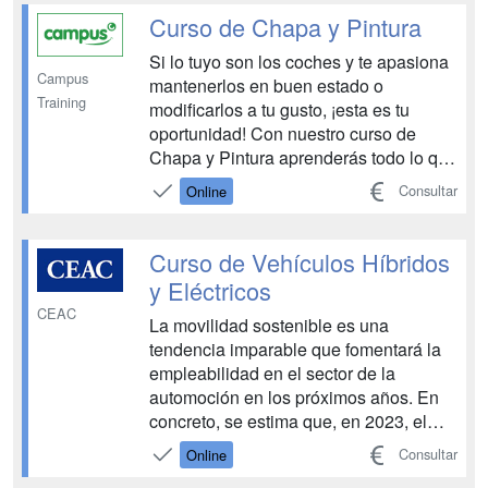
conocimientos básicos de electricid...
Curso de Chapa y Pintura
Si lo tuyo son los coches y te apasiona
Campus
mantenerlos en buen estado o
Training
modificarlos a tu gusto, ¡esta es tu
oportunidad! Con nuestro curso de
Chapa y Pintura aprenderás todo lo que
necesitas para trabajar en cualquier
Consultar
Online
taller de mecánica reparando y
conservando vehículos. No te pierdas
todos los detalles de esta titulación.
Curso de Vehículos Híbridos
¡Arrancamos motores!...
y Eléctricos
CEAC
La movilidad sostenible es una
tendencia imparable que fomentará la
empleabilidad en el sector de la
automoción en los próximos años. En
concreto, se estima que, en 2023, el
porcentaje de estos vehículos superará
Consultar
Online
las matriculaciones de diésel y