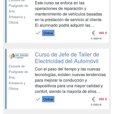
Este curso se enfoca en las
ELÉCTRICOS MÓDULO 6.
Postgrado de
operaciones de reparación y
PROPIEDADES BÁSICAS DE ...
Arte,
mantenimiento de vehículos basadas
Artesanía y
en la prestación de servicio al cliente.
Oficios
El alumnado podrá adquirir las
competencias profesionales necesarias
395 €
Online
para profundizar en la localización de
1.580 €
averías y su reparación, logrando
ejercerlas con las debidas garantías de
calidad a través de materiales didác...
Curso de Jefe de Taller de
Electricidad del Automóvil
Escuela de
Con el paso del tiempo y las nuevas
Postgrado de
tecnologías, existen nuevas tendencias
Arte,
para mejorar la conducción y
Artesanía y
dispositivos para una mayor calidad y
Oficios
confort, siendo la mayoría de ellos
dispositivos eléctricos. Este pack de
395 €
Online
materiales didácticos permitirá al
1.580 €
alumnado adquirir las habilidades
necesarias para adquirir los