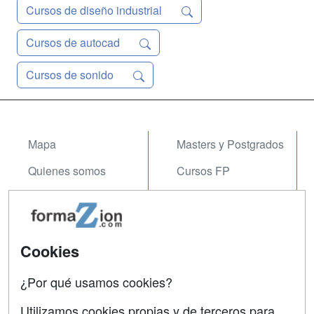
Cursos de diseño industrial
Cursos de autocad
Cursos de sonido
Mapa
Masters y Postgrados
Quienes somos
Cursos FP
Tarifas publicidad
Conferencias
Acceso Usuarios
Carreras
Universitarias
Cookies
Acceso Centros
Oposiciones
¿Por qué usamos cookies?
SÍGUENOS EN:
Contactar
Utilizamos cookies propias y de terceros para