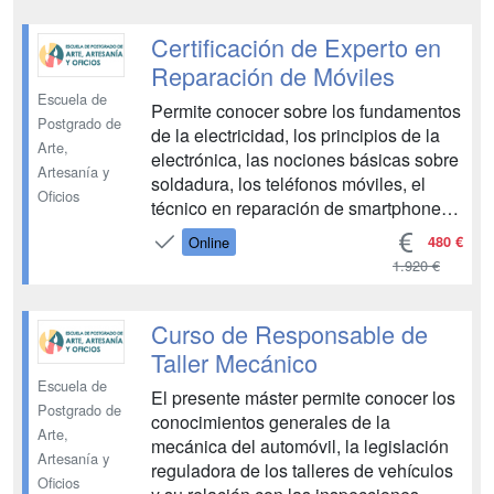
Campus Training te dará una
perspectiva global del sector
Certificación de Experto en
automotriz. Aprenderás sobre la
Reparación de Móviles
reparación,...
Escuela de
Permite conocer sobre los fundamentos
Postgrado de
de la electricidad, los principios de la
Arte,
electrónica, las nociones básicas sobre
Artesanía y
soldadura, los teléfonos móviles, el
Oficios
técnico en reparación de smartphones,
el hardware de los smartphones, el
480 €
Online
software de los smartphones, las
1.920 €
herramientas y equipos de diagnóstico
y reparación, la reparación de
hardware, la repar...
Curso de Responsable de
Taller Mecánico
Escuela de
El presente máster permite conocer los
Postgrado de
conocimientos generales de la
Arte,
mecánica del automóvil, la legislación
Artesanía y
reguladora de los talleres de vehículos
Oficios