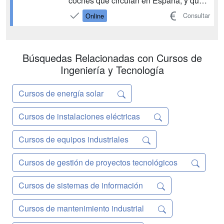
coches que circulan en España, y que
necesitarán tarde o temprano de una
Consultar
Online
mano experta como la tuya. Nuestra
preparación para las Pruebas Libres
del Grado Medio de Electromecánica
de Vehículos ...
Búsquedas Relacionadas con Cursos de
Ingeniería y Tecnología
Cursos de energía solar
Cursos de instalaciones eléctricas
Cursos de equipos industriales
Cursos de gestión de proyectos tecnológicos
Cursos de sistemas de información
Cursos de mantenimiento industrial