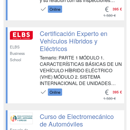
y su relación con las inspecciones
técnicas de vehículos; además de las
395 €
Online
obligaciones de los talleres en materia
1.580 €
medioambiental, de seguridad,
metrología, riesgos laborales y
consumo....
Certificación Experto en
Vehículos Híbridos y
Eléctricos
ELBS
Business
Temario: PARTE 1 MÓDULO 1.
School
CARACTERÍSTICAS BÁSICAS DE UN
VEHÍCULO HÍBRIDO ELÉCTRICO
(VHE) MÓDULO 2. SISTEMA
INTERNACIONAL DE UNIDADES
MÓDULO 3. CARACTERÍSTICAS DE
395 €
Online
LOS SISTEMAS DE PROPULSIÓN
1.580 €
MÓDULO 4. FUENTES DE LA
POTENCIA MOTRIZ EN UN
VEHÍCULO HÍBRIDO MÓDULO 5.
Curso de Electromecánico
MÁQUINAS ELÉCTRICAS PARA
de Automóviles
VEHÍCULOS HÍBRIDOS Y
Escuela de