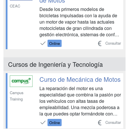
CEAC
Desde los primeros modelos de
bicicletas impulsadas con la ayuda de
un motor de vapor hasta las actuales
motocicletas de gran cilindrada con
gestión electrónica, sistemas de confort
similares a los de los automóviles, e
Consultar
Online
incluso con sistemas de ayuda a la
conducción, pasando por la
electrificación y diseños futuristas, las
Cursos de Ingeniería y Tecnología
motocicletas han sufrido u...
Curso de Mecánica de Motos
La reparación del motor es una
Campus
especialidad que combina la pasión por
Training
los vehículos con altas tasas de
empleabilidad. Una mezcla poderosa a
la que puedes optar formándote con
flexibilidad y con un enfoque práctico.
Consultar
Online
El Curso de Mecánica de Motos de