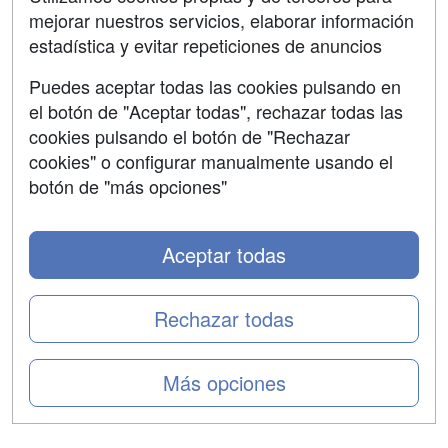
mejorar nuestros servicios, elaborar información
Confidencialidad
estadística y evitar repeticiones de anuncios
Aviso legal
Puedes aceptar todas las cookies pulsando en
Copyleft
el botón de "Aceptar todas", rechazar todas las
cookies pulsando el botón de "Rechazar
cookies" o configurar manualmente usando el
botón de "más opciones"
Grupo formazion:
Aceptar todas
Rechazar todas
Más opciones
Copyright 2000-2026 Formazion Web, S.L. - Calle