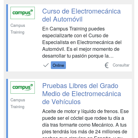
gasolina. ¡Es el momento de formarse
para trabajar en este sector en auge!
Curso de Electromecánica
Con el Curso de Técnico en ...
del Automóvil
Campus
En Campus Training puedes
Training
especializarte con el Curso de
Especialista en Electromecánica del
Automóvil. Es el mejor momento de
desarrollar tu pasión porque la
demanda de especialistas de
Consultar
Online
Electromecánica de Vehículos
Automóviles es un valor seguro. Desde
Campus queremos prepararte para
Pruebas Libres del Grado
trabajar en un campo con un futuro
Medio de Electromecánica
prometedor. Los cambios te...
de Vehículos
Campus
Training
Aceite de motor y líquido de frenos. Ese
puede ser el cóctel que rodee tu día a
día tras formarte como Mecánico. A tus
pies tendrás los más de 24 millones de