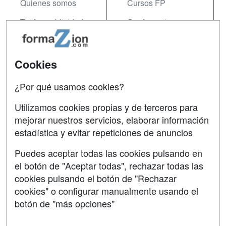
Quienes somos
Cursos FP
Tarifas publicidad
Conferencias
Acceso Usuarios
Carreras
Universitarias
Acceso Centros
Cookies
Oposiciones
¿Por qué usamos cookies?
SÍGUENOS EN:
Contactar
Utilizamos cookies propias y de terceros para
mejorar nuestros servicios, elaborar información
Confidencialidad
estadística y evitar repeticiones de anuncios
Aviso legal
Puedes aceptar todas las cookies pulsando en
Copyleft
el botón de "Aceptar todas", rechazar todas las
cookies pulsando el botón de "Rechazar
cookies" o configurar manualmente usando el
botón de "más opciones"
Grupo formazion: