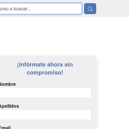
¡Infórmate ahora sin
compromiso!
Nombre
Apellidos
Email