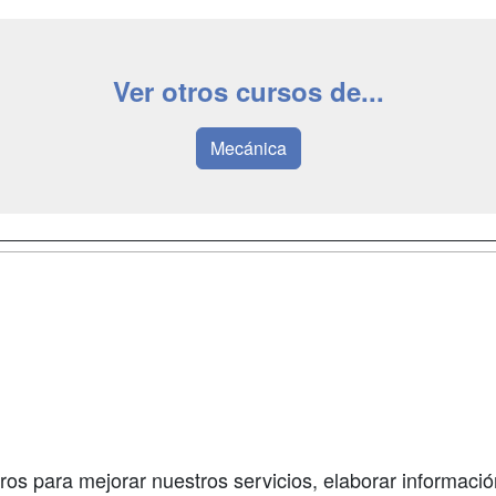
Ver otros cursos de...
Mecánica
a
Masters y
Contactar
Postgrados
enes somos
Confidenciali
Cursos FP
fas publicidad
Aviso legal
Conferencias
so Usuarios
Copyleft
Carreras
so Centros
Universitarias
ros para mejorar nuestros servicios, elaborar información