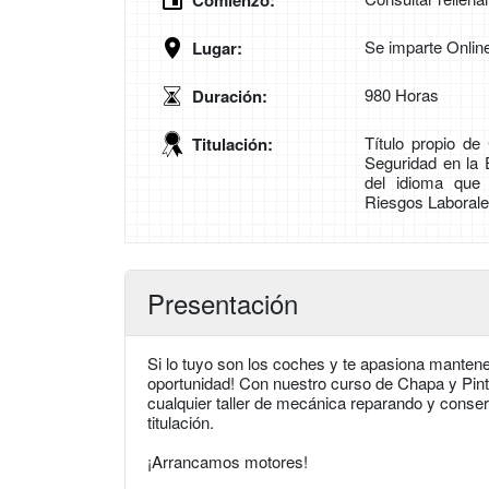
Comienzo:
Se imparte Onlin
Lugar:
980 Horas
Duración:
Título propio d
Titulación:
Seguridad en la
del idioma que 
Riesgos Laborales
Presentación
Si lo tuyo son los coches y te apasiona mantener
oportunidad! Con nuestro curso de Chapa y Pint
cualquier taller de mecánica reparando y conser
titulación.
¡Arrancamos motores!