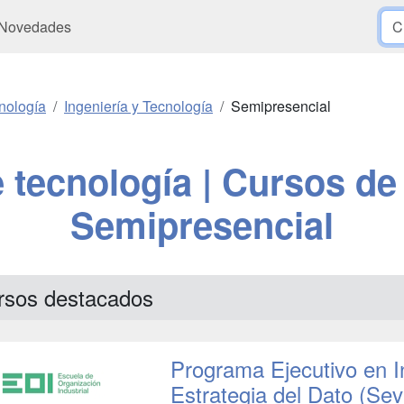
Novedades
nología
Ingeniería y Tecnología
Semipresencial
 tecnología | Cursos de 
Semipresencial
rsos destacados
Programa Ejecutivo en Int
Estrategia del Dato (Sevi