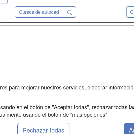
Cursos de autocad
C
a
Masters y
Contactar
Postgrados
enes somos
Confidenciali
Cursos FP
fas publicidad
Aviso legal
Conferencias
so Usuarios
Copyleft
Carreras
so Centros
Universitarias
ros para mejorar nuestros servicios, elaborar información
Oposiciones
sando en el botón de "Aceptar todas", rechazar todas la
nualmente usando el botón de "más opciones"
Rechazar todas
A