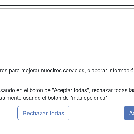
a
Masters y
Contactar
Postgrados
enes somos
Confidenciali
Cursos FP
fas publicidad
Aviso legal
Conferencias
so Usuarios
Copyleft
Carreras
so Centros
Universitarias
ros para mejorar nuestros servicios, elaborar información
Oposiciones
sando en el botón de "Aceptar todas", rechazar todas la
nualmente usando el botón de "más opciones"
Rechazar todas
A