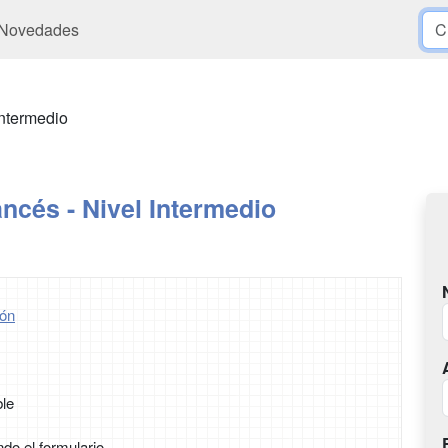
Novedades
Intermedio
ncés - Nivel Intermedio
ón
ble
ndo el formulario