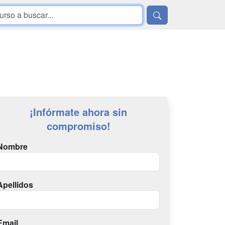
¡Infórmate ahora sin
compromiso!
Nombre
Apellidos
Email