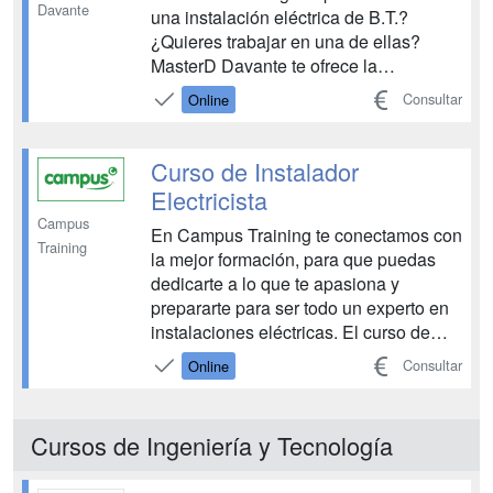
Davante
una instalación eléctrica de B.T.?
¿Quieres trabajar en una de ellas?
MasterD Davante te ofrece la
posibilidad prepararte para una de las
Consultar
Online
profesiones más demandadas y
conseguir el certificado de
profesionalidad de electricidad. Obtén
Curso de Instalador
tu certificado profesional de electricidad
Electricista
y...
Campus
En Campus Training te conectamos con
Training
la mejor formación, para que puedas
dedicarte a lo que te apasiona y
prepararte para ser todo un experto en
instalaciones eléctricas. El curso de
Instalador Electricista te aportará
Consultar
Online
conocimientos técnicos para
profesionalizarte dentro de la rama de
la electricidad en todo tipo de
Cursos de Ingeniería y Tecnología
instalaciones. ¿Suena bien? ...