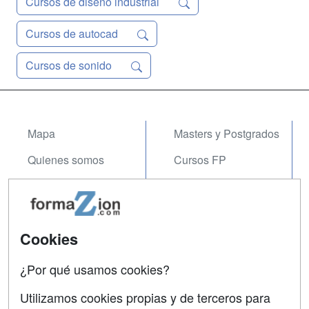
Cursos de diseño industrial
Cursos de autocad
Cursos de sonido
Mapa
Masters y Postgrados
Quienes somos
Cursos FP
Tarifas publicidad
Conferencias
Acceso Usuarios
Carreras
Universitarias
Cookies
Acceso Centros
Oposiciones
¿Por qué usamos cookies?
SÍGUENOS EN:
Contactar
Utilizamos cookies propias y de terceros para