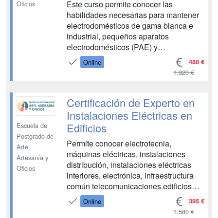
Este curso permite conocer las
Oficios
habilidades necesarias para mantener
electrodomésticos de gama blanca e
industrial, pequeños aparatos
electrodomésticos (PAE) y
herramientas eléctricas. La formación
480 €
Online
se centra en conseguir criterios de
1.920 €
calidad y el cumplimiento de los planes
de prevención de riesgos laborales y
medioambientales en el ámbito
Certificación de Experto en
profesiona...
Instalaciones Eléctricas en
Edificios
Escuela de
Postgrado de
Permite conocer electrotecnia,
Arte,
máquinas eléctricas, instalaciones
Artesanía y
distribución, instalaciones eléctricas
Oficios
interiores, electrónica, infraestructura
común telecomunicaciones edificios
viviendas, automatismos industriales,
395 €
Online
instalaciones domóticas, instalaciones
1.580 €