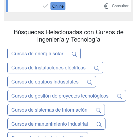
auténtica alternativa a los modelos de
Consultar
Online
combustión tradicionales. Ante la
creciente demanda de perfiles
especializados en movilidad sostenible,
MasterD ha diseña...
Búsquedas Relacionadas con Cursos de
Ingeniería y Tecnología
Cursos de energía solar
Cursos de instalaciones eléctricas
Cursos de equipos industriales
Cursos de gestión de proyectos tecnológicos
Cursos de sistemas de información
Cursos de mantenimiento industrial