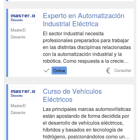
solares fotovoltaicas, otros conceptos
relacionados. Incluye ejercicios de
autoevaluación pa...
Experto en Automatización
Industrial Eléctrica
MasterD
El sector industrial necesita
Davante
profesionales preparados para trabajar
en las distintas disciplinas relacionadas
con la automatización industrial y la
robótica. Como respuesta a la creciente
necesidad de especialización y a la
Consultar
Online
escasa formación existente en estas
tecnologías, te ofrecemos esta
formación. La imparable revolución
Curso de Vehículos
industrial 4.0, ya es...
Eléctricos
MasterD
Las principales marcas automovilísticas
Davante
están apostando de forma decidida por
el desarrollo de vehículos eléctricos,
híbridos y basados en tecnología de
hidrógeno, posicionándolos como una