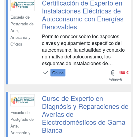
Certificación de Experto en
Instalaciones Eléctricas de
Autoconsumo con Energías
Escuela de
Postgrado de
Renovables
Arte,
Permite conocer sobre los aspectos
Artesanía y
claves y equipamiento específico del
Oficios
autoconsumo, la actualidad y contexto
normativo del autoconsumo, los
esquemas de instalaciones de
autoconsumo, las especificaciones
480 €
Online
técnicas de las instalaciones de
1.920 €
autoconsumo, los sistemas energéticos
avanzados de producción, captación y
acumulación, entre otros conceptos re...
Curso de Experto en
Diagnósis y Reparaciones de
Averías de
Escuela de
Postgrado de
Electrodomésticos de Gama
Arte,
Blanca
Artesanía y