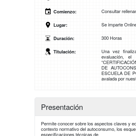
Consultar rellena
Comienzo:
Se imparte Onlin
Lugar:
300 Horas
Duración:
Una vez finali
Titulación:
evaluación, el
“CERTIFICACI
DE AUTOCONS
ESCUELA DE P
avalada por nues
Presentación
Permite conocer sobre los aspectos claves y eq
contexto normativo del autoconsumo, los esque
especificaciones técnicas de