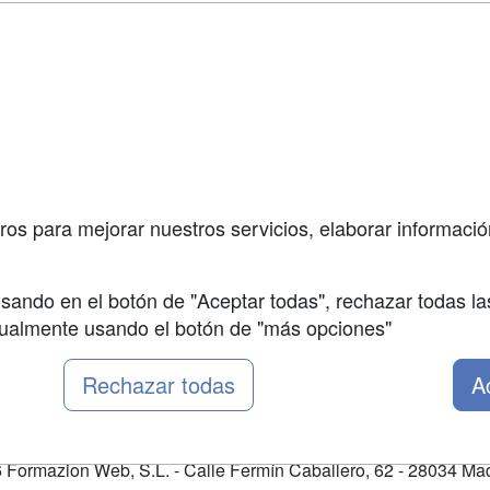
a
Masters y
Contactar
Postgrados
enes somos
Confidenciali
Cursos FP
fas publicidad
Aviso legal
Conferencias
so Usuarios
Copyleft
Carreras
so Centros
Universitarias
ros para mejorar nuestros servicios, elaborar información
Oposiciones
sando en el botón de "Aceptar todas", rechazar todas la
nualmente usando el botón de "más opciones"
Rechazar todas
A
Formazion Web, S.L. - Calle Fermín Caballero, 62 - 28034 Mad