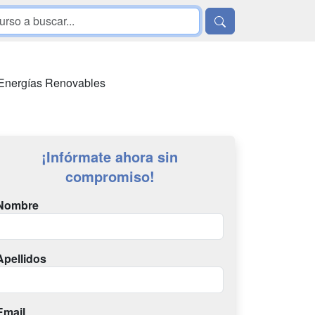
n Energías Renovables
¡Infórmate ahora sin
compromiso!
Nombre
Apellidos
Email