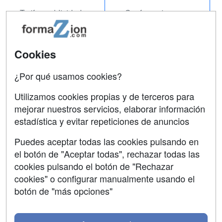
Tarifas publicidad
Conferencias
Acceso Usuarios
Carreras
Universitarias
Acceso Centros
Cookies
Oposiciones
¿Por qué usamos cookies?
SÍGUENOS EN:
Contactar
Utilizamos cookies propias y de terceros para
mejorar nuestros servicios, elaborar información
Confidencialidad
estadística y evitar repeticiones de anuncios
Aviso legal
Puedes aceptar todas las cookies pulsando en
Copyleft
el botón de "Aceptar todas", rechazar todas las
cookies pulsando el botón de "Rechazar
cookies" o configurar manualmente usando el
botón de "más opciones"
Grupo formazion: