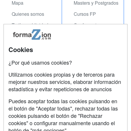
Mapa
Masters y Postgrados
Quienes somos
Cursos FP
Tarifas publicidad
Conferencias
Acceso Usuarios
Carreras
Universitarias
Acceso Centros
Cookies
Oposiciones
¿Por qué usamos cookies?
SÍGUENOS EN:
Contactar
Utilizamos cookies propias y de terceros para
mejorar nuestros servicios, elaborar información
Confidencialidad
estadística y evitar repeticiones de anuncios
Aviso legal
Puedes aceptar todas las cookies pulsando en
Copyleft
el botón de "Aceptar todas", rechazar todas las
cookies pulsando el botón de "Rechazar
cookies" o configurar manualmente usando el
botón de "más opciones"