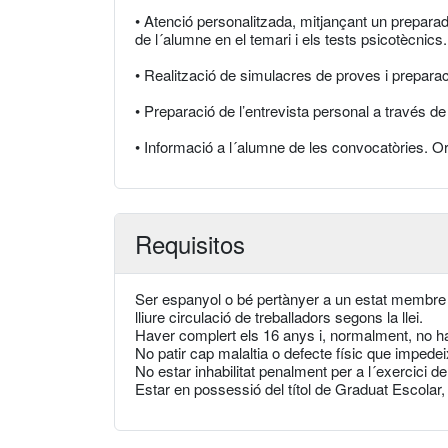
• Atenció personalitzada, mitjançant un prepara
de l´alumne en el temari i els tests psicotècnics.
• Realització de simulacres de proves i prepara
• Preparació de l’entrevista personal a través de
• Informació a l´alumne de les convocatòries. Ori
Requisitos
Ser espanyol o bé pertànyer a un estat membre d
lliure circulació de treballadors segons la llei.
Haver complert els 16 anys i, normalment, no hav
No patir cap malaltia o defecte físic que impede
No estar inhabilitat penalment per a l´exercici d
Estar en possessió del títol de Graduat Escolar,