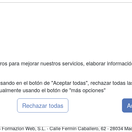
a
Masters y
Contactar
Postgrados
enes somos
Confidenciali
Cursos FP
fas publicidad
Aviso legal
Conferencias
so Usuarios
Copyleft
Carreras
so Centros
Universitarias
ros para mejorar nuestros servicios, elaborar información
Oposiciones
sando en el botón de "Aceptar todas", rechazar todas la
nualmente usando el botón de "más opciones"
Rechazar todas
A
Formazion Web, S.L. - Calle Fermín Caballero, 62 - 28034 Mad