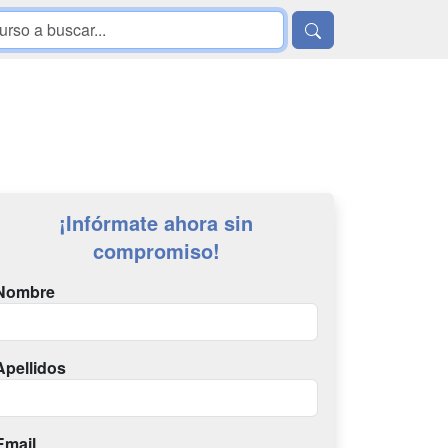
¡Infórmate ahora sin
compromiso!
Nombre
Apellidos
Email