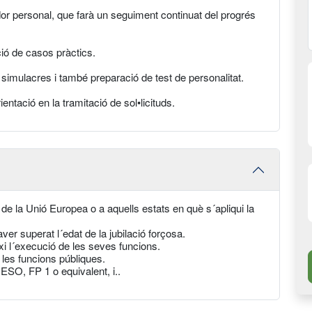
dor personal, que farà un seguiment continuat del progrés
ció de casos pràctics.
 simulacres i també preparació de test de personalitat.
entació en la tramitació de sol•licituds.
e la Unió Europea o a aquells estats en què s´apliqui la
er superat l´edat de la jubilació forçosa.
ixi l´execució de les seves funcions.
e les funcions públiques.
 ESO, FP 1 o equivalent, i..