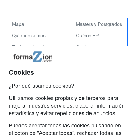
Mapa
Masters y Postgrados
Quienes somos
Cursos FP
Tarifas publicidad
Conferencias
Acceso Usuarios
Carreras
Universitarias
Acceso Centros
Cookies
Oposiciones
¿Por qué usamos cookies?
SÍGUENOS EN:
Contactar
Utilizamos cookies propias y de terceros para
mejorar nuestros servicios, elaborar información
Confidencialidad
estadística y evitar repeticiones de anuncios
Aviso legal
Puedes aceptar todas las cookies pulsando en
Copyleft
el botón de "Aceptar todas", rechazar todas las