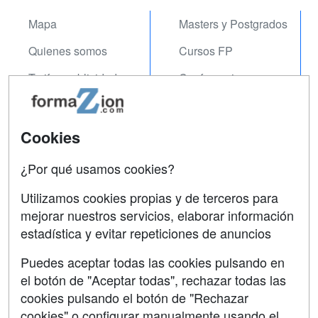
Mapa
Masters y Postgrados
Quienes somos
Cursos FP
Tarifas publicidad
Conferencias
Acceso Usuarios
Carreras
Universitarias
Acceso Centros
Cookies
Oposiciones
¿Por qué usamos cookies?
SÍGUENOS EN:
Contactar
Utilizamos cookies propias y de terceros para
mejorar nuestros servicios, elaborar información
Confidencialidad
estadística y evitar repeticiones de anuncios
Aviso legal
Puedes aceptar todas las cookies pulsando en
Copyleft
el botón de "Aceptar todas", rechazar todas las
cookies pulsando el botón de "Rechazar
cookies" o configurar manualmente usando el