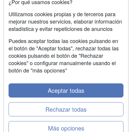
¿Por qué usamos cookies?
Utilizamos cookies propias y de terceros para
mejorar nuestros servicios, elaborar información
estadística y evitar repeticiones de anuncios
Grupo formazion:
Puedes aceptar todas las cookies pulsando en
el botón de "Aceptar todas", rechazar todas las
cookies pulsando el botón de "Rechazar
cookies" o configurar manualmente usando el
botón de "más opciones"
Aceptar todas
Copyright 2000-2026 Formazion Web, S.L. - Calle
Fermín Caballero, 62 - 28034 Madrid Tel: 91 533 70 78
Rechazar todas
Más opciones