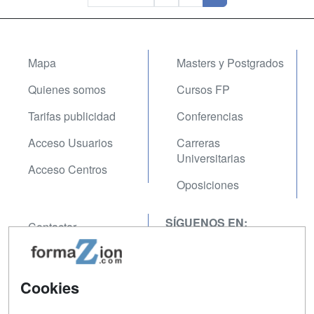
Mapa
Masters y Postgrados
Quienes somos
Cursos FP
Tarifas publicidad
Conferencias
Acceso Usuarios
Carreras
Universitarias
Acceso Centros
Oposiciones
SÍGUENOS EN:
Contactar
Confidencialidad
Aviso legal
Cookies
Copyleft