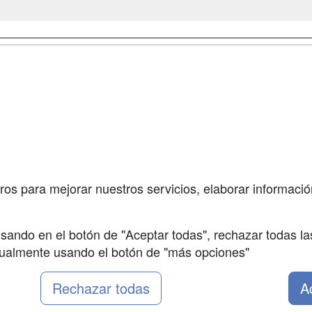
a
Masters y
Contactar
Postgrados
enes somos
Confidenciali
Cursos FP
fas publicidad
Aviso legal
Conferencias
so Usuarios
Copyleft
Carreras
so Centros
Universitarias
ros para mejorar nuestros servicios, elaborar información
Oposiciones
sando en el botón de "Aceptar todas", rechazar todas la
nualmente usando el botón de "más opciones"
Rechazar todas
A