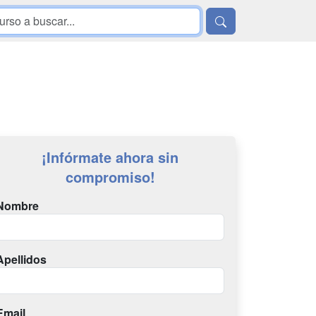
¡Infórmate ahora sin
compromiso!
Nombre
Apellidos
Email