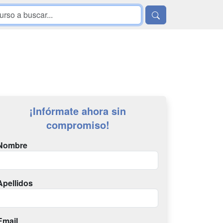
¡Infórmate ahora sin
compromiso!
Nombre
Apellidos
Email