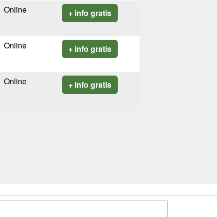
Online
+ info gratis
Online
+ info gratis
Online
+ info gratis
SÍGUENOS EN: