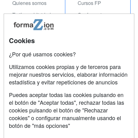
Quienes somos
Cursos FP
Tarifas publicidad
Conferencias
Acceso Usuarios
Carreras
Universitarias
Acceso Centros
Cookies
Oposiciones
¿Por qué usamos cookies?
SÍGUENOS EN:
Contactar
Utilizamos cookies propias y de terceros para
mejorar nuestros servicios, elaborar información
Confidencialidad
estadística y evitar repeticiones de anuncios
Aviso legal
Puedes aceptar todas las cookies pulsando en
Copyleft
el botón de "Aceptar todas", rechazar todas las
cookies pulsando el botón de "Rechazar
cookies" o configurar manualmente usando el
botón de "más opciones"
Grupo formazion: