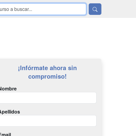
¡Infórmate ahora sin
compromiso!
Nombre
Apellidos
Email