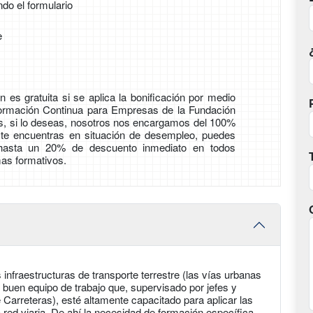
ndo el formulario
e
 es gratuita si se aplica la bonificación por medio
Formación Continua para Empresas de la Fundación
ás, si lo deseas, nosotros nos encargamos del 100%
i te encuentras en situación de desempleo, puedes
 hasta un 20% de descuento inmediato en todos
as formativos.
s infraestructuras de transporte terrestre (las vías urbanas
 buen equipo de trabajo que, supervisado por jefes y
arreteras), esté altamente capacitado para aplicar las
red viaria. De ahí la necesidad de formación específica