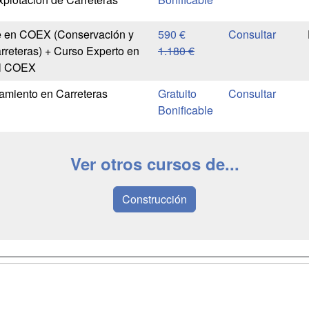
 en COEX (Conservación y
590 €
rreteras) + Curso Experto en
1.180 €
al COEX
amiento en Carreteras
Gratuito
Bonificable
Ver otros cursos de...
Construcción
a
Masters y
Contactar
Postgrados