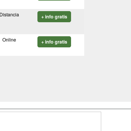
Distancia
+ info gratis
Online
+ info gratis
SÍGUENOS EN: