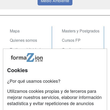
Medio Ambiente
Mapa
Masters y Postgrados
Quienes somos
Cursos FP
Tarifas publicidad
Conferencias
Acceso Usuarios
Carreras
Universitarias
Acceso Centros
Cookies
Oposiciones
¿Por qué usamos cookies?
SÍGUENOS EN:
Contactar
Utilizamos cookies propias y de terceros para
mejorar nuestros servicios, elaborar información
Confidencialidad
estadística y evitar repeticiones de anuncios
Aviso legal