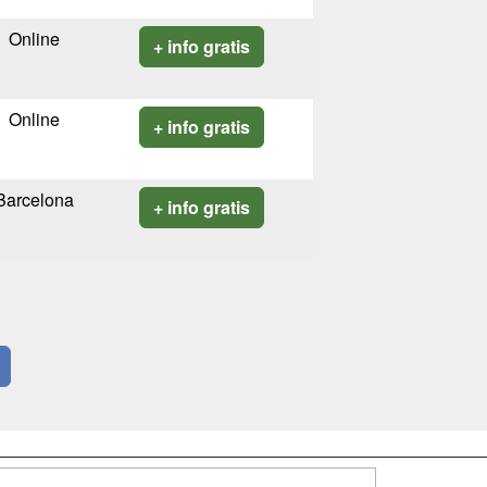
Online
+ info gratis
Online
+ info gratis
Barcelona
+ info gratis