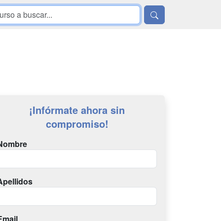
¡Infórmate ahora sin
compromiso!
Nombre
Apellidos
Email