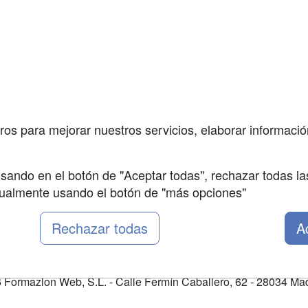
a
Masters y
Contactar
Postgrados
enes somos
Confidenciali
Cursos FP
fas publicidad
Aviso legal
Conferencias
so Usuarios
Copyleft
Carreras
so Centros
Universitarias
ros para mejorar nuestros servicios, elaborar información
Oposiciones
sando en el botón de "Aceptar todas", rechazar todas la
nualmente usando el botón de "más opciones"
Rechazar todas
A
Formazion Web, S.L. - Calle Fermín Caballero, 62 - 28034 Mad