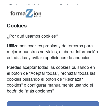
Tarifas publicidad
Conferencias
Acceso Usuarios
Carreras
Universitarias
Acceso Centros
Cookies
Oposiciones
¿Por qué usamos cookies?
SÍGUENOS EN:
Contactar
Utilizamos cookies propias y de terceros para
mejorar nuestros servicios, elaborar información
Confidencialidad
estadística y evitar repeticiones de anuncios
Aviso legal
Puedes aceptar todas las cookies pulsando en
Copyleft
el botón de "Aceptar todas", rechazar todas las
cookies pulsando el botón de "Rechazar
cookies" o configurar manualmente usando el
botón de "más opciones"
Grupo formazion: