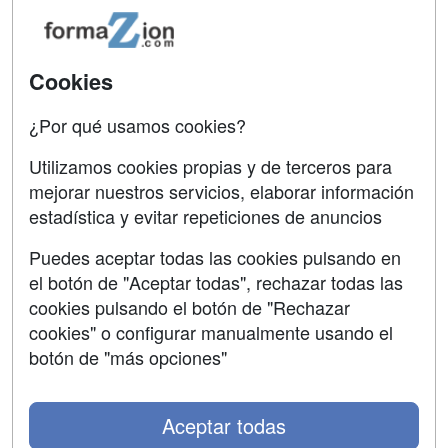
Acceso Usuarios
Carreras
Universitarias
Acceso Centros
Cookies
Oposiciones
¿Por qué usamos cookies?
SÍGUENOS EN:
Contactar
Utilizamos cookies propias y de terceros para
mejorar nuestros servicios, elaborar información
Confidencialidad
estadística y evitar repeticiones de anuncios
Aviso legal
Puedes aceptar todas las cookies pulsando en
Copyleft
el botón de "Aceptar todas", rechazar todas las
cookies pulsando el botón de "Rechazar
cookies" o configurar manualmente usando el
botón de "más opciones"
Grupo formazion:
Aceptar todas