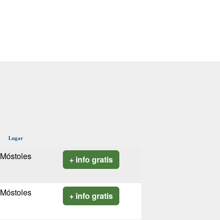
Lugar
Móstoles
+ info gratis
Móstoles
+ info gratis