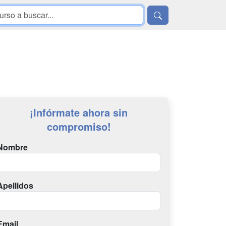
¡Infórmate ahora sin
compromiso!
Nombre
Apellidos
Email