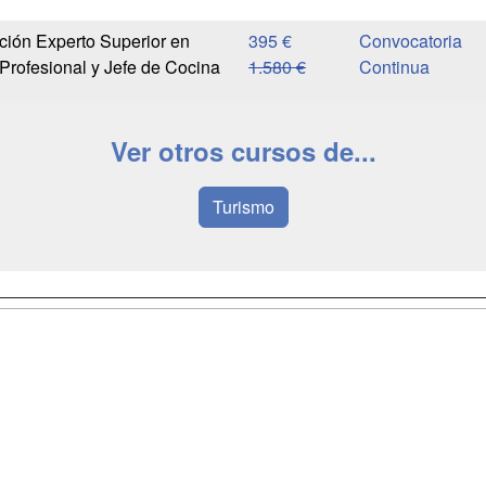
ación Experto Superior en
395 €
Convocatoria
Profesional y Jefe de Cocina
1.580 €
Continua
Ver otros cursos de...
Turismo
a
Masters y
Contactar
Postgrados
enes somos
Confidenciali
Cursos FP
fas publicidad
Aviso legal
Conferencias
so Usuarios
Copyleft