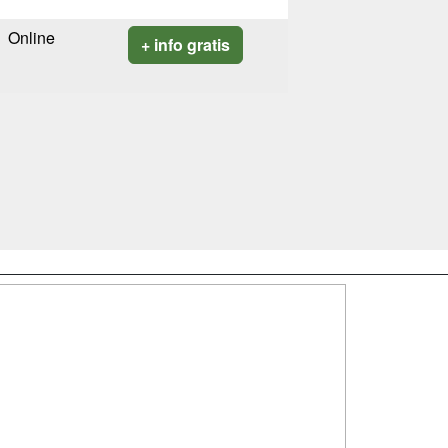
Online
+ info gratis
SÍGUENOS EN:
dad