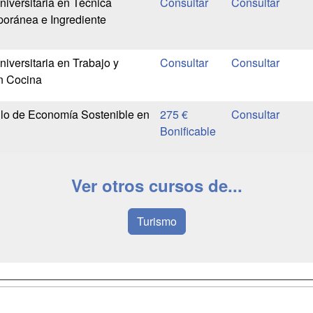
niversitaria en Técnica
oránea e Ingrediente
iversitaria en Trabajo y
en Cocina
llo de Economía Sostenible en
275 €
Bonificable
Ver otros cursos de...
Turismo
a
Masters y
Contactar