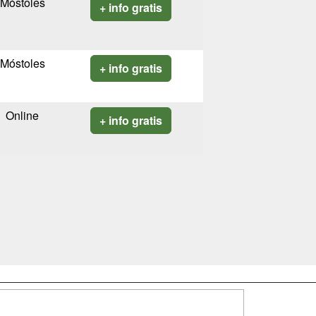
Móstoles
+ info gratis
Móstoles
+ info gratis
Online
+ info gratis
SÍGUENOS EN: