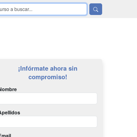
¡Infórmate ahora sin
compromiso!
Nombre
Apellidos
Email