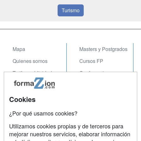
Turismo
Mapa
Masters y Postgrados
Quienes somos
Cursos FP
Tarifas publicidad
Conferencias
Acceso Usuarios
Carreras
Universitarias
Acceso Centros
Cookies
Oposiciones
¿Por qué usamos cookies?
SÍGUENOS EN:
Contactar
Utilizamos cookies propias y de terceros para
mejorar nuestros servicios, elaborar información
Confidencialidad