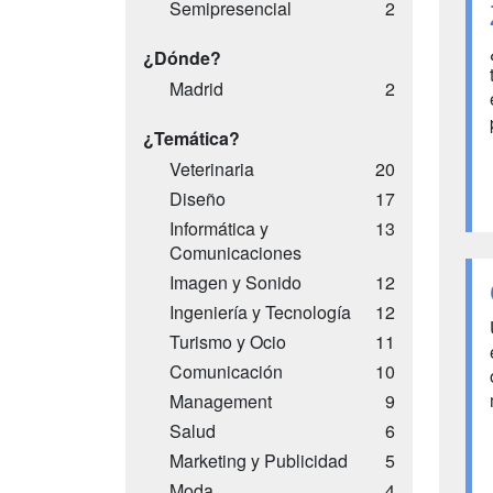
Semipresencial
2
¿Dónde?
Madrid
2
¿Temática?
Veterinaria
20
Diseño
17
Informática y
13
Comunicaciones
Imagen y Sonido
12
Ingeniería y Tecnología
12
Turismo y Ocio
11
Comunicación
10
Management
9
Salud
6
Marketing y Publicidad
5
Moda
4