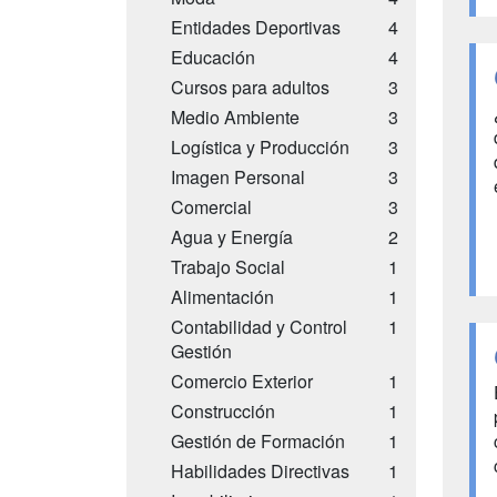
Entidades Deportivas
4
Educación
4
Cursos para adultos
3
Medio Ambiente
3
Logística y Producción
3
Imagen Personal
3
Comercial
3
Agua y Energía
2
Trabajo Social
1
Alimentación
1
Contabilidad y Control
1
Gestión
Comercio Exterior
1
Construcción
1
Gestión de Formación
1
Habilidades Directivas
1