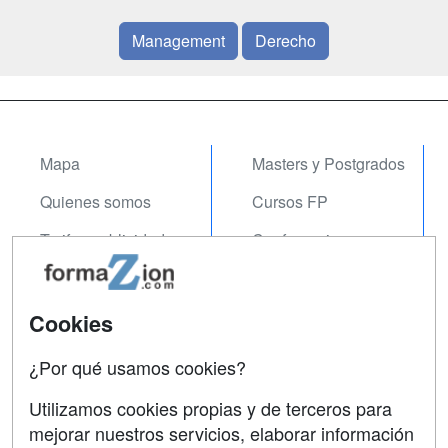
Management
Derecho
Mapa
Masters y Postgrados
Quienes somos
Cursos FP
Tarifas publicidad
Conferencias
Acceso Usuarios
Carreras
Universitarias
Acceso Centros
Cookies
Oposiciones
¿Por qué usamos cookies?
SÍGUENOS EN:
Contactar
Utilizamos cookies propias y de terceros para
mejorar nuestros servicios, elaborar información
Confidencialidad