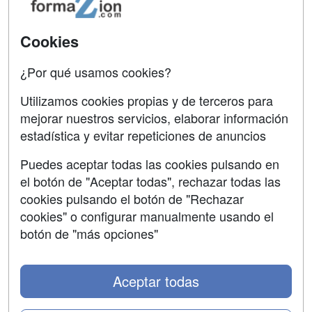
Acceso Usuarios
Carreras
Universitarias
Acceso Centros
Cookies
Oposiciones
¿Por qué usamos cookies?
SÍGUENOS EN:
Contactar
Utilizamos cookies propias y de terceros para
mejorar nuestros servicios, elaborar información
Confidencialidad
estadística y evitar repeticiones de anuncios
Aviso legal
Puedes aceptar todas las cookies pulsando en
Copyleft
el botón de "Aceptar todas", rechazar todas las
cookies pulsando el botón de "Rechazar
cookies" o configurar manualmente usando el
botón de "más opciones"
Grupo formazion:
Aceptar todas