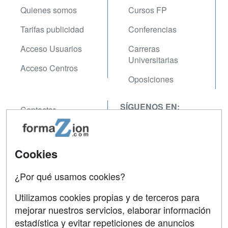
Quienes somos
Cursos FP
Tarifas publicidad
Conferencias
Acceso Usuarios
Carreras
Universitarias
Acceso Centros
Oposiciones
SÍGUENOS EN:
Contactar
Confidencialidad
Aviso legal
Cookies
Copyleft
¿Por qué usamos cookies?
Utilizamos cookies propias y de terceros para
mejorar nuestros servicios, elaborar información
estadística y evitar repeticiones de anuncios
Grupo formazion: