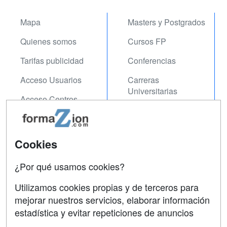
Mapa
Masters y Postgrados
Quienes somos
Cursos FP
Tarifas publicidad
Conferencias
Acceso Usuarios
Carreras
Universitarias
Acceso Centros
Oposiciones
SÍGUENOS EN:
Contactar
Cookies
Confidencialidad
¿Por qué usamos cookies?
Aviso legal
Utilizamos cookies propias y de terceros para
Copyleft
mejorar nuestros servicios, elaborar información
estadística y evitar repeticiones de anuncios