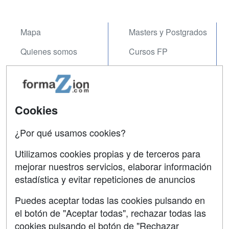
Mapa
Masters y Postgrados
Quienes somos
Cursos FP
Tarifas publicidad
Conferencias
Acceso Usuarios
Carreras
Universitarias
Cookies
Acceso Centros
Oposiciones
¿Por qué usamos cookies?
SÍGUENOS EN:
Contactar
Utilizamos cookies propias y de terceros para
mejorar nuestros servicios, elaborar información
Confidencialidad
estadística y evitar repeticiones de anuncios
Aviso legal
Puedes aceptar todas las cookies pulsando en
Copyleft
el botón de "Aceptar todas", rechazar todas las
cookies pulsando el botón de "Rechazar