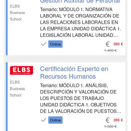
ELBS
Temario: MÓDULO 1. NORMATIVA
Business
LABORAL Y DE ORGANIZACIÓN DE
School
LAS RELACIONES LABORALES EN
LA EMPRESA UNIDAD DIDÁCTICA 1.
LEGISLACIÓN LABORAL UNIDAD
DIDÁCTICA 2. FUENTES DEL
350 €
Online
DERECHO LABORAL UNIDAD
1.400 €
DIDÁCTICA 3. ORGANIZACIÓN DEL
ESTATUTO DE LOS TRABAJADORES
UNIDAD DIDÁCTICA 4. LEY
Certificación Experto en
GENERAL DE LA SEGURIDAD
Recursos Humanos
SOCIAL MÓDULO 2. EL CONTRATO
ELBS
Temario: MÓDULO 1. ANÁLISIS,
DE TRABAJO UNIDAD DIDÁC...
Business
DESCRIPCIÓN Y VALORACIÓN DE
School
LOS PUESTOS DE TRABAJO
UNIDAD DIDÁCTICA 1. OBJETIVOS
DE LA VALORACIÓN DE PUESTOS
DE TRABAJO (VPT) UNIDAD
395 €
Online
DIDÁCTICA 2. AGENTES QUE
1.580 €
INTERVIENEN EN LA VPT UNIDAD