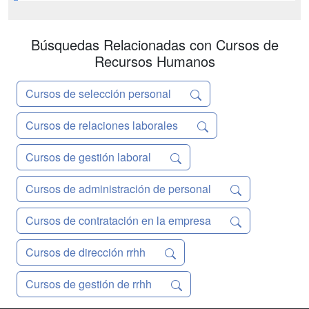
DIDÁCTICA 3. PROCESO PREVIO A
LA APLICACIÓN DE LA VPT UNIDAD
Búsquedas Relacionadas con Cursos de
DIDÁCTICA 4. SISTEMAS DE VPT
UNIDAD DIDÁCTICA 5. OTROS DE
Recursos Humanos
SISTEMAS DE VPT UN...
Cursos de selección personal
Cursos de relaciones laborales
Cursos de gestión laboral
Cursos de administración de personal
Cursos de contratación en la empresa
Cursos de dirección rrhh
Cursos de gestión de rrhh