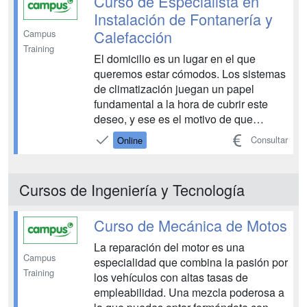
Curso de Especialista en
instalaciones. ¿Suena bien? ...
Instalación de Fontanería y
Calefacción
Campus
Training
El domicilio es un lugar en el que
queremos estar cómodos. Los sistemas
de climatización juegan un papel
fundamental a la hora de cubrir este
deseo, y ese es el motivo de que
adquieran cada vez más presencia en
Consultar
Online
los hogares. Este curso de Especialista
en Instalación de Fontanería y
Calefacción te permitirá aprovechar las
Cursos de Ingeniería y Tecnología
oportunidades de esta ten...
Curso de Mecánica de Motos
La reparación del motor es una
Campus
especialidad que combina la pasión por
Training
los vehículos con altas tasas de
empleabilidad. Una mezcla poderosa a