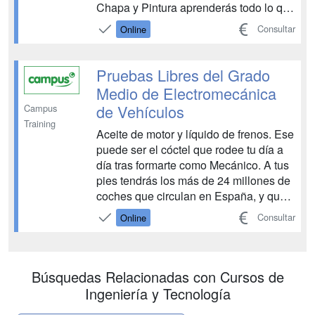
Chapa y Pintura aprenderás todo lo que
necesitas para trabajar en cualquier
Consultar
Online
taller de mecánica reparando y
conservando vehículos. No te pierdas
todos los detalles de esta titulación.
Pruebas Libres del Grado
¡Arrancamos motores!...
Medio de Electromecánica
de Vehículos
Campus
Training
Aceite de motor y líquido de frenos. Ese
puede ser el cóctel que rodee tu día a
día tras formarte como Mecánico. A tus
pies tendrás los más de 24 millones de
coches que circulan en España, y que
necesitarán tarde o temprano de una
Consultar
Online
mano experta como la tuya. Nuestra
preparación para las Pruebas Libres
del Grado Medio de Electromecánica
de Vehículos ...
Búsquedas Relacionadas con Cursos de
Ingeniería y Tecnología