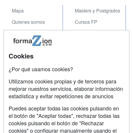
Mapa
Masters y Postgrados
Quienes somos
Cursos FP
Tarifas publicidad
Conferencias
Acceso Usuarios
Carreras
Universitarias
Cookies
Acceso Centros
Oposiciones
¿Por qué usamos cookies?
SÍGUENOS EN:
Contactar
Utilizamos cookies propias y de terceros para
mejorar nuestros servicios, elaborar información
Confidencialidad
estadística y evitar repeticiones de anuncios
Aviso legal
Puedes aceptar todas las cookies pulsando en
Copyleft
el botón de "Aceptar todas", rechazar todas las
cookies pulsando el botón de "Rechazar
cookies" o configurar manualmente usando el