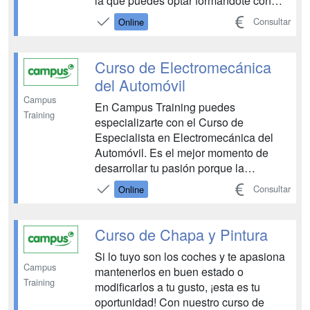
la que puedes optar formándote con
flexibilidad y con un enfoque práctico.
Consultar
Online
El Curso de Mecánica de Motos de
Campus Training te dará una
perspectiva global del sector
Curso de Electromecánica
automotriz. Aprenderás sobre la
del Automóvil
reparación,...
Campus
En Campus Training puedes
Training
especializarte con el Curso de
Especialista en Electromecánica del
Automóvil. Es el mejor momento de
desarrollar tu pasión porque la
demanda de especialistas de
Consultar
Online
Electromecánica de Vehículos
Automóviles es un valor seguro. Desde
Campus queremos prepararte para
Curso de Chapa y Pintura
trabajar en un campo con un futuro
Si lo tuyo son los coches y te apasiona
prometedor. Los cambios te...
Campus
mantenerlos en buen estado o
Training
modificarlos a tu gusto, ¡esta es tu
oportunidad! Con nuestro curso de