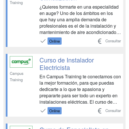
Training
¿Quieres formarte en una especialidad
en auge? Uno de los ámbitos en los
que hay una amplia demanda de
profesionales es el de la instalación y
mantenimiento de aire acondicionado.
Por eso, si quieres salir al mercado
Consultar
Online
laboral y encontrar un empleo con
buenas condiciones, empieza a
formarte en esta disciplina. En Campus
Curso de Instalador
Training tenemos para ti un...
Electricista
Campus
En Campus Training te conectamos con
Training
la mejor formación, para que puedas
dedicarte a lo que te apasiona y
prepararte para ser todo un experto en
instalaciones eléctricas. El curso de
Instalador Electricista te aportará
Consultar
Online
conocimientos técnicos para
profesionalizarte dentro de la rama de
la electricidad en todo tipo de