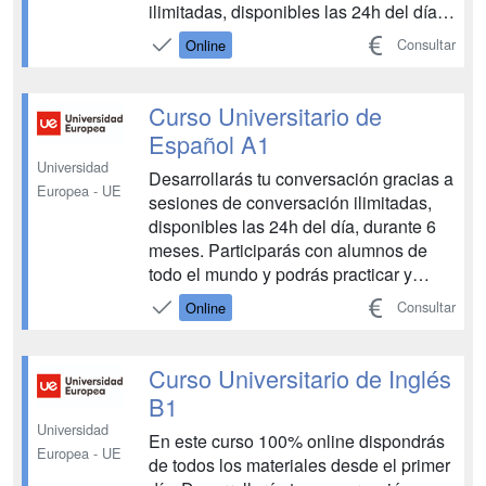
ilimitadas, disponibles las 24h del día,
durante 6 meses. Participarás con
Consultar
Online
alumnos de todo el mundo y podrás
practicar y aprender diferentes acentos
y pronunciaciones. Además, podrás
Curso Universitario de
mejorar tu niv...
Español A1
Universidad
Desarrollarás tu conversación gracias a
Europea - UE
sesiones de conversación ilimitadas,
disponibles las 24h del día, durante 6
meses. Participarás con alumnos de
todo el mundo y podrás practicar y
aprender diferentes acentos y
Consultar
Online
pronunciaciones. Además, podrás
mejorar tu nivel de gramática en
castellano gracias a las clases
Curso Universitario de Inglés
explicativas y el material de apr...
B1
Universidad
En este curso 100% online dispondrás
Europea - UE
de todos los materiales desde el primer