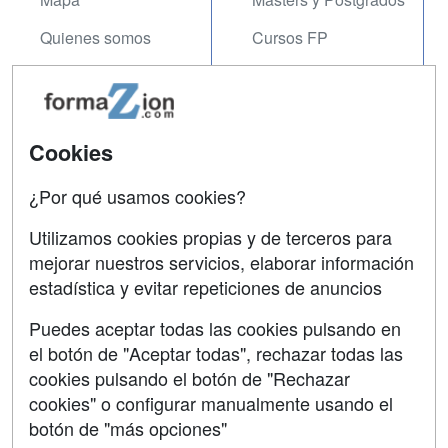
Quienes somos
Cursos FP
Tarifas publicidad
Conferencias
Acceso Usuarios
Carreras
Universitarias
Cookies
Acceso Centros
Oposiciones
¿Por qué usamos cookies?
SÍGUENOS EN:
Contactar
Utilizamos cookies propias y de terceros para
mejorar nuestros servicios, elaborar información
Confidencialidad
estadística y evitar repeticiones de anuncios
Aviso legal
Puedes aceptar todas las cookies pulsando en
Copyleft
el botón de "Aceptar todas", rechazar todas las
cookies pulsando el botón de "Rechazar
cookies" o configurar manualmente usando el
botón de "más opciones"