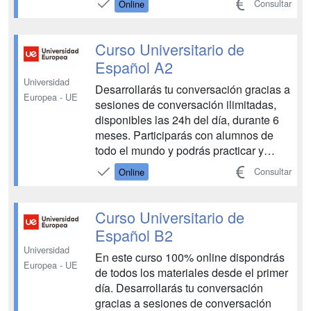
Consultar
Online
alumnos de todo el mundo y podrás
practicar y aprender diferentes acentos
y pronunciaciones. Además, podrás
Curso Universitario de
mejorar tu niv...
Español A2
Universidad
Desarrollarás tu conversación gracias a
Europea - UE
sesiones de conversación ilimitadas,
disponibles las 24h del día, durante 6
meses. Participarás con alumnos de
todo el mundo y podrás practicar y
aprender diferentes acentos y
Consultar
Online
pronunciaciones. Además, podrás
mejorar tu nivel de gramática en
castellano gracias a las clases
Curso Universitario de
explicativas y el material de apr...
Español B2
Universidad
En este curso 100% online dispondrás
Europea - UE
de todos los materiales desde el primer
día. Desarrollarás tu conversación
gracias a sesiones de conversación