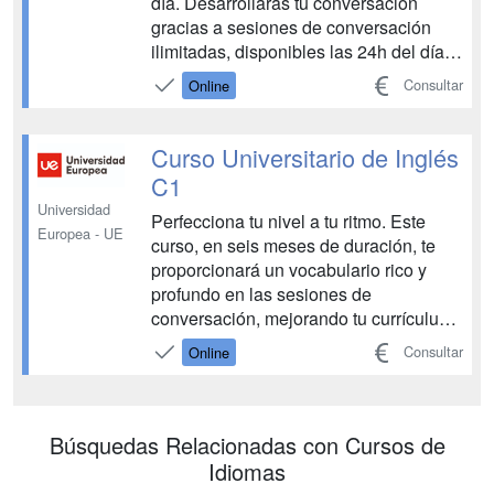
día. Desarrollarás tu conversación
gracias a sesiones de conversación
ilimitadas, disponibles las 24h del día,
durante 6 meses. Participarás con
Consultar
Online
alumnos de todo el mundo y podrás
practicar y aprender diferentes acentos
y pronunciaciones. Además, podrás
Curso Universitario de Inglés
mejorar tu niv...
C1
Universidad
Perfecciona tu nivel a tu ritmo. Este
Europea - UE
curso, en seis meses de duración, te
proporcionará un vocabulario rico y
profundo en las sesiones de
conversación, mejorando tu currículum
y desarrollo profesional en el proceso.
Consultar
Online
Mejorarás también tu nivel de gramática
gracias a las video clases explicativas,
las cuales tendrás todas disponibles
desde el in...
Búsquedas Relacionadas con Cursos de
Idiomas