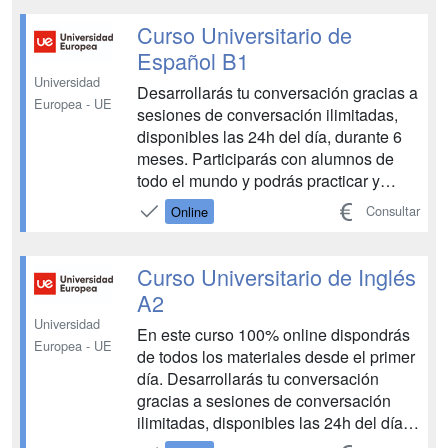
practicar y aprender diferentes acentos
y pronunciaciones. Además, podrás
Curso Universitario de
mejorar tu niv...
Español B1
Universidad
Desarrollarás tu conversación gracias a
Europea - UE
sesiones de conversación ilimitadas,
disponibles las 24h del día, durante 6
meses. Participarás con alumnos de
todo el mundo y podrás practicar y
aprender diferentes acentos y
Consultar
Online
pronunciaciones. Además, podrás
mejorar tu nivel de gramática en
castellano gracias a las clases
Curso Universitario de Inglés
explicativas y el material de ap...
A2
Universidad
En este curso 100% online dispondrás
Europea - UE
de todos los materiales desde el primer
día. Desarrollarás tu conversación
gracias a sesiones de conversación
ilimitadas, disponibles las 24h del día,
durante 6 meses. Participarás con