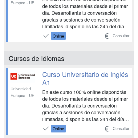
Europea - UE
de todos los materiales desde el primer
día. Desarrollarás tu conversación
gracias a sesiones de conversación
ilimitadas, disponibles las 24h del día,
durante 6 meses. Participarás con
Consultar
Online
alumnos de todo el mundo y podrás
practicar y aprender diferentes acentos
y pronunciaciones. Además, podrás
Cursos de Idiomas
mejorar tu niv...
Curso Universitario de Inglés
A1
Universidad
En este curso 100% online dispondrás
Europea - UE
de todos los materiales desde el primer
día. Desarrollarás tu conversación
gracias a sesiones de conversación
ilimitadas, disponibles las 24h del día,
durante 6 meses. Participarás con
Consultar
Online
alumnos de todo el mundo y podrás