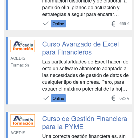
información disponible y de elaborar, a
partir de ella, planes de actuación y
estrategias a seguir para encarar
problemas o conflictos empresariales y
655 €
Online
evitar situaciones de crisis,
inseguridades y desequilibrios en la
empresa. Además, s...
Curso Avanzado de Excel
para Financieros
ACEDIS
Las particularidades de Excel hacen de
Formación
este un software altamente adaptado a
las necesidades de gestión de datos de
cualquier tipo de empresa. Pero, para
extraer el máximo potencial de la hoja
de cálculo, resulta imprescindible
625 €
Online
explorarlo detenidamente. De este
modo, apostando por un contenido que
favorece el aprendizaje práctic...
Curso de Gestión Financiera
para la PYME
ACEDIS
Una correcta gestión financiera es, sin