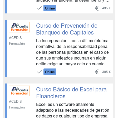
los cambios en la posición financiera
435 €
Online
de las organizaciones a evaluar. Para
ello, se partirá de cuestiones
relacionadas con los estados
Curso de Prevención de
financieros de acuer...
Blanqueo de Capitales
ACEDIS
La incorporación, tras la última reforma
Formación
normativa, de la responsabilidad penal
de las personas jurídicas en el caso de
que sus empleados incurran en algún
delito exige un mayor celo en cuanto a
la prevención efectiva; y esto obliga a
395 €
Online
las empresas a contar con el
asesoramiento (interno o externo) de
personal altamente formado e...
Curso Básico de Excel para
Financieros
ACEDIS
Excel es un software altamente
Formación
adaptado a las necesidades de gestión
de datos de cualquier tipo de empresa.