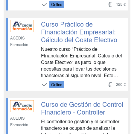
puestos directivos y de supervisión
125 €
Online
exigen una actualización continua. Este
curso de reciclaje está diseñado
específicamente para directivos y
Curso Práctico de
mandos intermedios que necesitan
Financiación Empresarial:
reforzar sus conocimient...
Cálculo del Coste Efectivo
ACEDIS
Formación
Nuestro curso "Práctico de
Financiación Empresarial: Cálculo del
Coste Efectivo" es justo lo que
necesitas para llevar tus decisiones
financieras al siguiente nivel. Este
curso se enfoca en la práctica, con
260 €
Online
unidades llenas de ejemplos prácticos
y ejercicios resueltos. Aprenderás a
manejar situa...
Curso de Gestión de Control
Financiero - Controller
ACEDIS
El controller de gestión y el controller
Formación
financiero se ocupan de analizar la