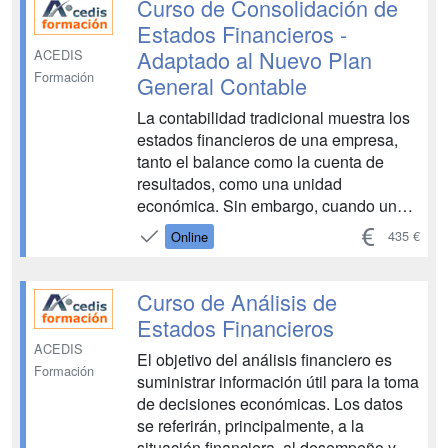
Curso de Consolidación de
de una nueva em...
Estados Financieros -
Adaptado al Nuevo Plan
ACEDIS
Formación
General Contable
La contabilidad tradicional muestra los
estados financieros de una empresa,
tanto el balance como la cuenta de
resultados, como una unidad
económica. Sin embargo, cuando una
sociedad posee una participación
435 €
Online
mayoritaria en el capital de otra
sociedad distinta, los estados
financieros individuales pierden parte
Curso de Análisis de
de su utilidad a la hora de reflejar...
Estados Financieros
ACEDIS
El objetivo del análisis financiero es
Formación
suministrar información útil para la toma
de decisiones económicas. Los datos
se referirán, principalmente, a la
situación financiera, al desempeño y a