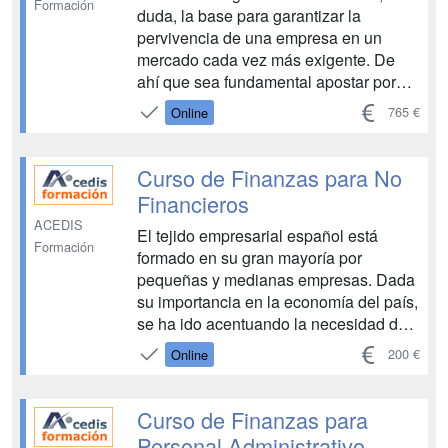
Formación
duda, la base para garantizar la
pervivencia de una empresa en un
mercado cada vez más exigente. De
ahí que sea fundamental apostar por
ella tanto desde las grandes
765 €
Online
organizaciones como desde las pymes
y micropymes, que, merced a una
buena planificación financiera, podrán
Curso de Finanzas para No
tomar las decisiones más ad...
Financieros
ACEDIS
El tejido empresarial español está
Formación
formado en su gran mayoría por
pequeñas y medianas empresas. Dada
su importancia en la economía del país,
se ha ido acentuando la necesidad de
la profesionalización de las pymes, lo
200 €
Online
que implica la formación de sus
gerentes y del resto de personal
directivo en cada uno de los
Curso de Finanzas para
departamentos de la empresa. ...
Personal Administrativo