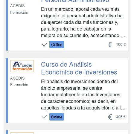
ACEDIS
En un mercado laboral cada vez más
Formación
exigente, el personal administrativo ha
de ejercer cada día más funciones y,
para lograrlo, ha de trabajar en la
mejora de su currículo, acrecentando su
formación en distintas áreas, entre las
160 €
Online
que sobresale la financiera. El objetivo
de este Curso de Finanzas para
Personal Admini...
Curso de Análisis
Económico de Inversiones
ACEDIS
El análisis de inversiones dentro del
Formación
ámbito empresarial se centra
fundamentalmente en las inversiones
de carácter económico; es decir, en
aquellas ligadas a la adquisición o a la
aplicación de fondos con la esperanza
495 €
Online
de obtener una recompensa o un
rendimiento en el futuro. Por tanto, todo
proyecto de inversión, tanto de creación