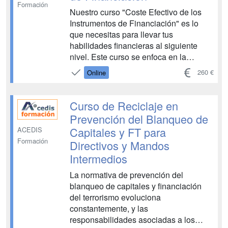
Formación
Nuestro curso "Coste Efectivo de los
Instrumentos de Financiación" es lo
que necesitas para llevar tus
habilidades financieras al siguiente
nivel. Este curso se enfoca en la
práctica, con unidades llenas de
260 €
Online
ejemplos prácticos y ejercicios
resueltos. Aprenderás a manejar
situaciones reales y tomar decisiones
Curso de Reciclaje en
informadas que beneficien a tu ...
Prevención del Blanqueo de
Capitales y FT para
ACEDIS
Formación
Directivos y Mandos
Intermedios
La normativa de prevención del
blanqueo de capitales y financiación
del terrorismo evoluciona
constantemente, y las
responsabilidades asociadas a los