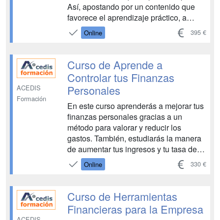
Así, apostando por un contenido que
favorece el aprendizaje práctico, a
través de este curso se busca que el
395 €
Online
alumno se familiarice progresivamente
con el entorno de Excel y,
especialmente, con aquellas
Curso de Aprende a
herramientas que el programa...
Controlar tus Finanzas
Personales
ACEDIS
Formación
En este curso aprenderás a mejorar tus
finanzas personales gracias a un
método para valorar y reducir los
gastos. También, estudiarás la manera
de aumentar tus ingresos y tu tasa de
ahorro y cómo invertir. No es necesario
330 €
Online
que tengas conocimientos previos
sobre finanzas personales, se trata de
un curso básico para adquirir las
Curso de Herramientas
habilidade...
Financieras para la Empresa
ACEDIS