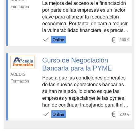
La mejora del acceso a la financiación
Formación
por parte de las empresas es un factor
clave para afianzar la recuperación
económica. Por tanto, de cara a reducir
la vulnerabilidad financiera, es preciso
diversificar las fuentes de financiación
260 €
Online
tanto en forma de capital como de
deuda lo que supone incentivar el peso
de la financiación en los mercados en
Curso de Negociación
...
Bancaria para la PYME
ACEDIS
Pese a que las condiciones generales
Formación
de las nuevas operaciones bancarias
se han relajado, lo cierto es que las
empresas y especialmente las pymes
han de continuar trabajando para limitar
sus gastos financieros y para reducir
200 €
Online
sus comisiones bancarias, a fin de
poder financiarse al menor coste
posible. Y esto exig...