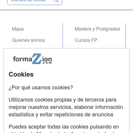
Mapa
Masters y Postgrados
Quienes somos
Cursos FP
Tarifas publicidad
Conferencias
Acceso Usuarios
Carreras
Universitarias
Cookies
Acceso Centros
Oposiciones
¿Por qué usamos cookies?
SÍGUENOS EN:
Contactar
Utilizamos cookies propias y de terceros para
mejorar nuestros servicios, elaborar información
Confidencialidad
estadística y evitar repeticiones de anuncios
Aviso legal
Puedes aceptar todas las cookies pulsando en
Copyleft