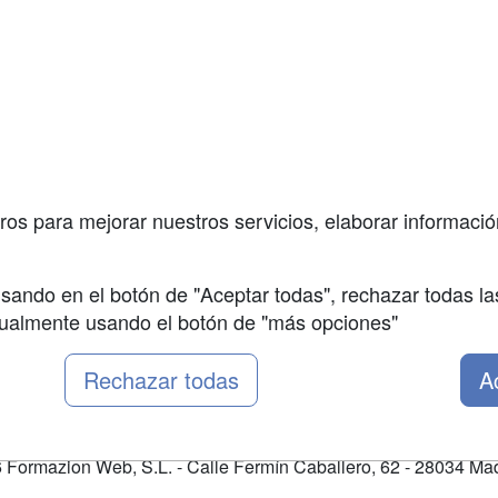
a
Masters y
Contactar
Postgrados
enes somos
Confidenciali
Cursos FP
fas publicidad
Aviso legal
Conferencias
so Usuarios
Copyleft
Carreras
so Centros
Universitarias
ros para mejorar nuestros servicios, elaborar información
Oposiciones
sando en el botón de "Aceptar todas", rechazar todas la
nualmente usando el botón de "más opciones"
Rechazar todas
A
Formazion Web, S.L. - Calle Fermín Caballero, 62 - 28034 Mad