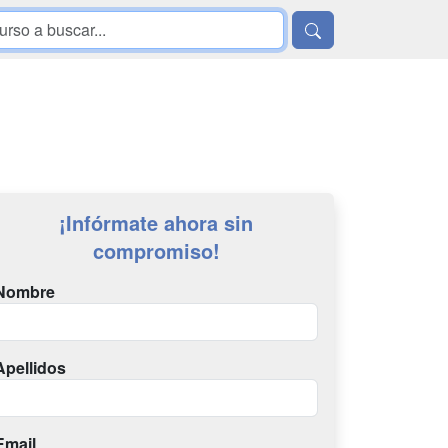
¡Infórmate ahora sin
compromiso!
Nombre
Apellidos
Email