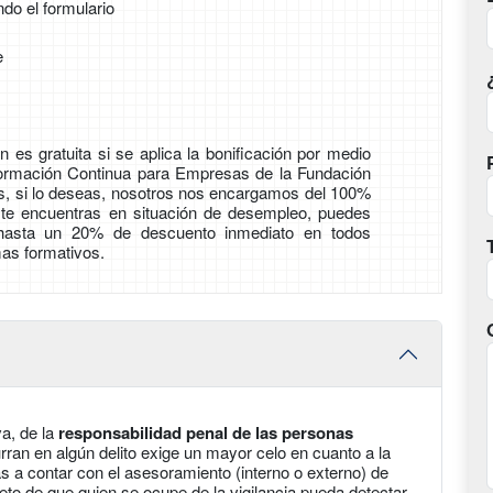
ndo el formulario
e
 es gratuita si se aplica la bonificación por medio
Formación Continua para Empresas de la Fundación
ás, si lo deseas, nosotros nos encargamos del 100%
i te encuentras en situación de desempleo, puedes
 hasta un 20% de descuento inmediato en todos
as formativos.
va, de la
responsabilidad penal de las personas
ran en algún delito exige un mayor celo en cuanto a la
as a contar con el asesoramiento (interno o externo) de
eto de que quien se ocupe de la vigilancia pueda detectar