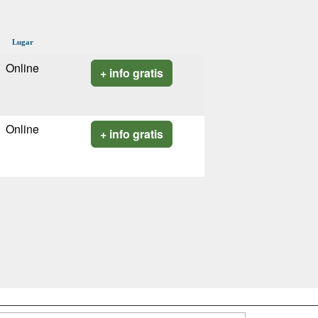
Lugar
Online
+ info gratis
Online
+ info gratis