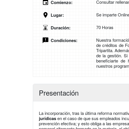
Consultar rellena
Comienzo:
Se imparte Onlin
Lugar:
70 Horas
Duración:
Nuestra formación
Condiciones:
de créditos de 
Tripartita. Adem
de la gestión. S
beneficiarte de
nuestros program
Presentación
La incorporación, tras la última reforma normati
jurídicas
en el caso de que sus empleados incur
prevención efectiva; y esto obliga a las empres
personal altamente formado en la materia, al obj