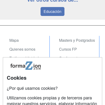
Educación
Mapa
Masters y Postgrados
Quienes somos
Cursos FP
Tarifas publicidad
Conferencias
Acceso Usuarios
Carreras
Universitarias
Acceso Centros
Cookies
Oposiciones
¿Por qué usamos cookies?
SÍGUENOS EN:
Contactar
Utilizamos cookies propias y de terceros para
mejorar nuestros servicios, elaborar información
Confidencialidad