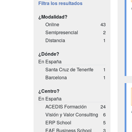
Filtra los resultados
¿Modalidad?
Online
43
Semipresencial
2
Distancia
1
¿Dónde?
En España
Santa Cruz de Tenerife
1
Barcelona
1
¿Centro?
En España
ACEDIS Formación
24
Visión y Valor Consulting
6
ERP School
5
EAE Business School
3