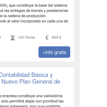
IVA), que constituye la base del sistema
va las entregas de bienes y prestaciones
 de la cadena de producción-
nte al valor incorporado en cada una de
r
120 Horas
655 €
+info gratis
 Contabilidad Básica y
l Nuevo Plan General de
a empresa constituye una valiosísima
solo permitirá atajar con prontitud las
ieran sobrevenir, sino que posibilita