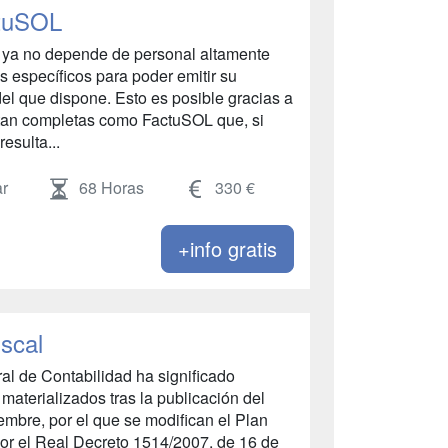
ctuSOL
al ya no depende de personal altamente
s específicos para poder emitir su
del que dispone. Esto es posible gracias a
tan completas como FactuSOL que, si
esulta...
r
68 Horas
330 €
+info gratis
iscal
l de Contabilidad ha significado
materializados tras la publicación del
embre, por el que se modifican el Plan
or el Real Decreto 1514/2007, de 16 de