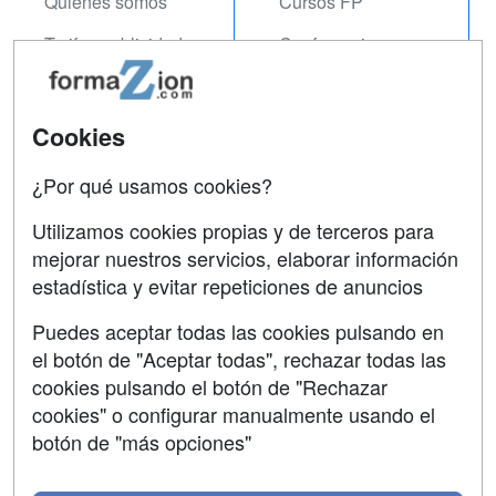
Quienes somos
Cursos FP
Tarifas publicidad
Conferencias
Acceso Usuarios
Carreras
Universitarias
Acceso Centros
Cookies
Oposiciones
¿Por qué usamos cookies?
SÍGUENOS EN:
Contactar
Utilizamos cookies propias y de terceros para
mejorar nuestros servicios, elaborar información
Confidencialidad
estadística y evitar repeticiones de anuncios
Aviso legal
Puedes aceptar todas las cookies pulsando en
Copyleft
el botón de "Aceptar todas", rechazar todas las
cookies pulsando el botón de "Rechazar
cookies" o configurar manualmente usando el
botón de "más opciones"
Grupo formazion: