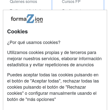
Quienes somos
Cursos FP
Tarifas publicidad
Conferencias
Acceso Usuarios
Carreras
Universitarias
Acceso Centros
Cookies
Oposiciones
¿Por qué usamos cookies?
SÍGUENOS EN:
Contactar
Utilizamos cookies propias y de terceros para
mejorar nuestros servicios, elaborar información
Confidencialidad
estadística y evitar repeticiones de anuncios
Aviso legal
Puedes aceptar todas las cookies pulsando en
Copyleft
el botón de "Aceptar todas", rechazar todas las
cookies pulsando el botón de "Rechazar
cookies" o configurar manualmente usando el
botón de "más opciones"
Grupo formazion: