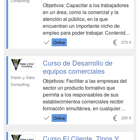
Consulting
Objetivos: Capacitar a los trabajadores
en un área, como la comercial y la
atención al público, en la que
encuentran un importante nicho de
empleo para poder trabajar. Contenido
del curso: Técnicas de venta.
270 €
Online
Habilidades comerciales.
Telemarketing La visita comercial
Atención al cliente Técnicas de
Curso de Desarrollo de
atención al cliente Las dimensiones de
equipos comerciales
la atención al cliente...
Visión y Valor
Objetivos: Facilitar a las empresas del
Consulting
sector un producto formativo que
permita a los responsables de sus
establecimientos comerciales recibir
formación simultánea, en cualquier
lugar del estado, sin desplazamientos y
225 €
Online
sin alterar de manera relevante sus
actividades cotidianas. Todo ello a
través de medios técnicos que les sean
Curso El Cliente. Tipos Y