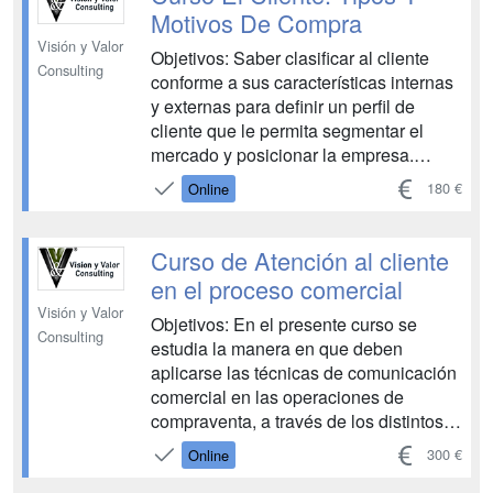
conocidos y utilicen de manera ...
Motivos De Compra
Visión y Valor
Objetivos: Saber clasificar al cliente
Consulting
conforme a sus características internas
y externas para definir un perfil de
cliente que le permita segmentar el
mercado y posicionar la empresa.
Conocer las características externas
180 €
Online
que definen al cliente: edad, sexo,
morfología, etc., así como sus
características internas: personalidad,
Curso de Atención al cliente
motivaciones; utilizándolas para...
en el proceso comercial
Visión y Valor
Objetivos: En el presente curso se
Consulting
estudia la manera en que deben
aplicarse las técnicas de comunicación
comercial en las operaciones de
compraventa, a través de los distintos
canales de comercialización y
300 €
Online
atendiendo a criterios de calidad de