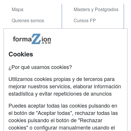
Mapa
Masters y Postgrados
Quienes somos
Cursos FP
Tarifas publicidad
Conferencias
Acceso Usuarios
Carreras
Universitarias
Cookies
Acceso Centros
Oposiciones
¿Por qué usamos cookies?
SÍGUENOS EN:
Contactar
Utilizamos cookies propias y de terceros para
mejorar nuestros servicios, elaborar información
Confidencialidad
estadística y evitar repeticiones de anuncios
Aviso legal
Puedes aceptar todas las cookies pulsando en
Copyleft
el botón de "Aceptar todas", rechazar todas las
cookies pulsando el botón de "Rechazar
cookies" o configurar manualmente usando el