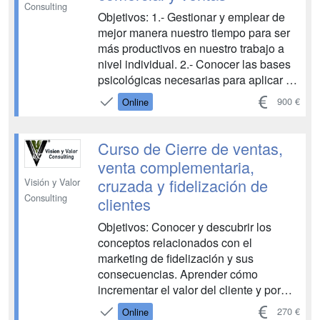
Consulting
Objetivos: 1.- Gestionar y emplear de
mejor manera nuestro tiempo para ser
más productivos en nuestro trabajo a
nivel individual. 2.- Conocer las bases
psicológicas necesarias para aplicar a
la venta y comercialización de
900 €
Online
productos. 3.- Introducción, La
comunicación, El sistema de atención
al cliente. La ventaja competitiva, La
Curso de Cierre de ventas,
atención oral, La atención escr...
venta complementaria,
cruzada y fidelización de
Visión y Valor
Consulting
clientes
Objetivos: Conocer y descubrir los
conceptos relacionados con el
marketing de fidelización y sus
consecuencias. Aprender cómo
incrementar el valor del cliente y por
tanto cómo incrementar el valor de la
270 €
Online