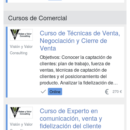
compañía. Identificar las mejores
estrategias, técnicas y disciplinas que
permitirán conquistar clientes
Cursos de Comercial
cualificados de manera eficaz y
eficiente y, finalmen...
Curso de Técnicas de Venta,
Negociación y Cierre de
Venta
Visión y Valor
Consulting
Objetivos: Conocer la captación de
clientes: plan de trabajo, fuerza de
ventas, técnicas de captación de
clientes y el posicionamiento del
producto. Analizar la fidelización de
clientes: estrategias y beneficios.
270 €
Online
Conocer que es el cierre de la venta:
técnicas y eficiencia del vendedor.
Atender al proceso de negociación,
Curso de Experto en
conocer las objeciones u el servicio ...
comunicación, venta y
fidelización del cliente
Visión y Valor