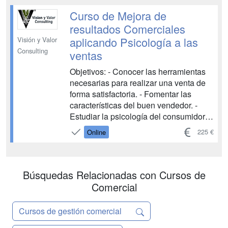
servicio de atención al cliente. Además
se analiza el cómo efectuar los
Curso de Mejora de
procesos de recogida, canalización y/o
resultados Comerciales
resoluc...
aplicando Psicología a las
Visión y Valor
Consulting
ventas
Objetivos: - Conocer las herramientas
necesarias para realizar una venta de
forma satisfactoria. - Fomentar las
características del buen vendedor. -
Estudiar la psicología del consumidor y
la del propio vendedor. - Desarrollar (o
225 €
Online
afianzar) ciertos conocimientos
relacionados con ventas y mercado. -
Mejorar el servicio y atención al cliente.
- Conocer...
Búsquedas Relacionadas con Cursos de
Comercial
Cursos de gestión comercial