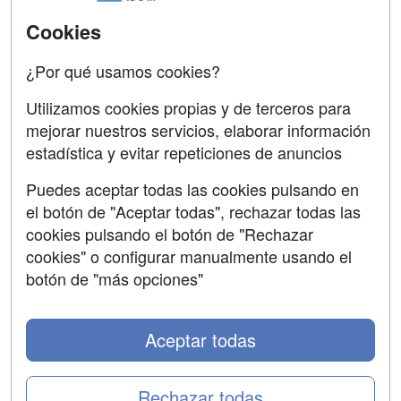
Universitarias
Acceso Centros
Cookies
Oposiciones
¿Por qué usamos cookies?
SÍGUENOS EN:
Contactar
Utilizamos cookies propias y de terceros para
mejorar nuestros servicios, elaborar información
Confidencialidad
estadística y evitar repeticiones de anuncios
Aviso legal
Puedes aceptar todas las cookies pulsando en
Copyleft
el botón de "Aceptar todas", rechazar todas las
cookies pulsando el botón de "Rechazar
cookies" o configurar manualmente usando el
botón de "más opciones"
Grupo formazion:
Aceptar todas
Rechazar todas