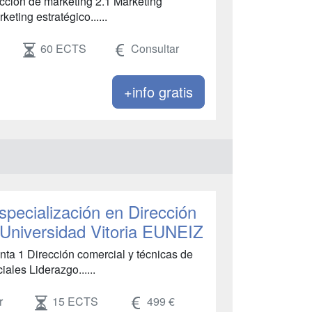
ección de marketing 2.1 Marketing
eting estratégico......
60 ECTS
Consultar
+info gratis
specialización en Dirección
 Universidad Vitoria EUNEIZ
nta 1 Dirección comercial y técnicas de
ales Liderazgo......
r
15 ECTS
499 €