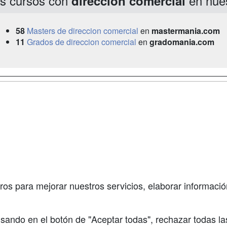
s cursos con
en nue
direccion comercial
58
Masters de direccion comercial
en
mastermania.com
11
Grados de direccion comercial
en
gradomania.com
a
Masters y
Contactar
Postgrados
enes somos
Confidenciali
Cursos FP
fas publicidad
Aviso legal
Conferencias
so Usuarios
Copyleft
Carreras
so Centros
Universitarias
ros para mejorar nuestros servicios, elaborar información
Oposiciones
sando en el botón de "Aceptar todas", rechazar todas la