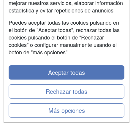
mejorar nuestros servicios, elaborar información
Confidencialidad
estadística y evitar repeticiones de anuncios
Aviso legal
Puedes aceptar todas las cookies pulsando en
Copyleft
el botón de "Aceptar todas", rechazar todas las
cookies pulsando el botón de "Rechazar
cookies" o configurar manualmente usando el
botón de "más opciones"
Grupo formazion:
Aceptar todas
Rechazar todas
Más opciones
Copyright 2000-2026 Formazion Web, S.L. - Calle