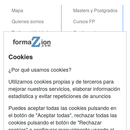
Mapa
Masters y Postgrados
Quienes somos
Cursos FP
Tarifas publicidad
Conferencias
Acceso Usuarios
Carreras
Universitarias
Acceso Centros
Cookies
Oposiciones
¿Por qué usamos cookies?
SÍGUENOS EN:
Contactar
Utilizamos cookies propias y de terceros para
mejorar nuestros servicios, elaborar información
Confidencialidad
estadística y evitar repeticiones de anuncios
Aviso legal
Puedes aceptar todas las cookies pulsando en
Copyleft
el botón de "Aceptar todas", rechazar todas las
cookies pulsando el botón de "Rechazar
cookies" o configurar manualmente usando el