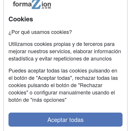
Universitarias
Acceso Centros
Oposiciones
Cookies
SÍGUENOS EN:
¿Por qué usamos cookies?
Contactar
Utilizamos cookies propias y de terceros para
Confidencialidad
mejorar nuestros servicios, elaborar información
Aviso legal
estadística y evitar repeticiones de anuncios
Copyleft
Puedes aceptar todas las cookies pulsando en
el botón de "Aceptar todas", rechazar todas las
cookies pulsando el botón de "Rechazar
cookies" o configurar manualmente usando el
Grupo formazion:
botón de "más opciones"
Aceptar todas