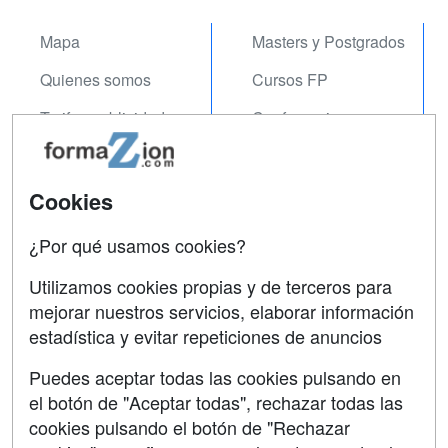
Mapa
Masters y Postgrados
Quienes somos
Cursos FP
Tarifas publicidad
Conferencias
Acceso Usuarios
Carreras
Universitarias
Acceso Centros
Cookies
Oposiciones
¿Por qué usamos cookies?
SÍGUENOS EN:
Contactar
Utilizamos cookies propias y de terceros para
mejorar nuestros servicios, elaborar información
Confidencialidad
estadística y evitar repeticiones de anuncios
Aviso legal
Puedes aceptar todas las cookies pulsando en
Copyleft
el botón de "Aceptar todas", rechazar todas las
cookies pulsando el botón de "Rechazar