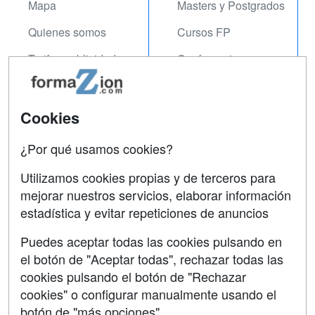
Mapa
Masters y Postgrados
Quienes somos
Cursos FP
Tarifas publicidad
Conferencias
Acceso Usuarios
Carreras
Universitarias
Acceso Centros
Cookies
Oposiciones
¿Por qué usamos cookies?
SÍGUENOS EN:
Contactar
Utilizamos cookies propias y de terceros para
mejorar nuestros servicios, elaborar información
Confidencialidad
estadística y evitar repeticiones de anuncios
Aviso legal
Puedes aceptar todas las cookies pulsando en
Copyleft
el botón de "Aceptar todas", rechazar todas las
cookies pulsando el botón de "Rechazar
cookies" o configurar manualmente usando el
botón de "más opciones"