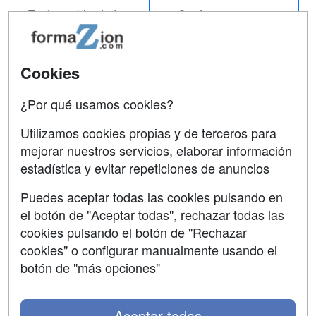
Tarifas publicidad
Conferencias
Acceso Usuarios
Carreras
Universitarias
Acceso Centros
Cookies
Oposiciones
¿Por qué usamos cookies?
SÍGUENOS EN:
Contactar
Utilizamos cookies propias y de terceros para
mejorar nuestros servicios, elaborar información
Confidencialidad
estadística y evitar repeticiones de anuncios
Aviso legal
Puedes aceptar todas las cookies pulsando en
Copyleft
el botón de "Aceptar todas", rechazar todas las
cookies pulsando el botón de "Rechazar
cookies" o configurar manualmente usando el
botón de "más opciones"
Grupo formazion:
Aceptar todas